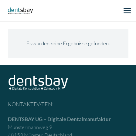
Es wurden keine Ergebnisse gefunden.
KONTAKTDATEN:
DENTSBAY UG – Digitale Dentalmanufaktur
Münstermannweg 9
48153 Münster, Deutschland